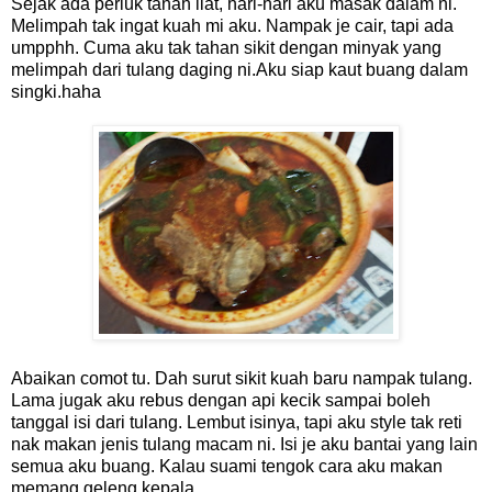
Sejak ada periuk tanah liat, hari-hari aku masak dalam ni.
Melimpah tak ingat kuah mi aku. Nampak je cair, tapi ada
umpphh. Cuma aku tak tahan sikit dengan minyak yang
melimpah dari tulang daging ni.Aku siap kaut buang dalam
singki.haha
Abaikan comot tu
.
Dah surut sikit kuah baru nampak tulang.
Lama jugak aku rebus dengan api kecik sampai boleh
tanggal isi dari tulang. Lembut isinya, tapi aku style tak reti
nak makan jenis tulang macam ni. Isi je aku bantai yang lain
semua aku buang. Kalau suami tengok cara aku makan
memang geleng kepala.